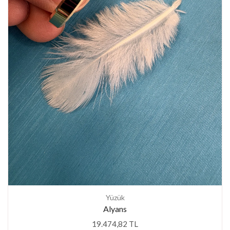
Yüzük
Alyans
19.474,82 TL