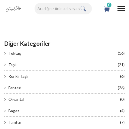
0
Diğer Kategoriler
Tektaş
(16)
Taşlı
(21)
Renkli Taşlı
(6)
Fantezi
(26)
Oryantal
(0)
Baget
(4)
Tamtur
(7)